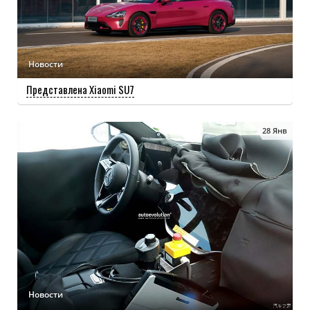
Представлена таблица приложений Xiaomi YU7
Новости
Представлена Xiaomi SU7
28 Янв
Chery Fengyun A8L C-DM официально представлен
Опубликован эскиз интерьера Yangwang U7
Новости