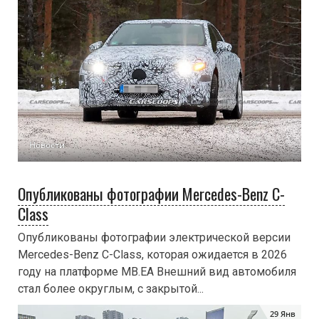
Концепт-кар Hyundai INITIUM на водородных
топливных элементах будет представлен на
автосалоне в Гуанчжоу
Новости
Опубликованы фотографии Mercedes-Benz C-
Class
Chery Fengyun T8 C-DM будет выпущен в декабре
Опубликованы фотографии электрической версии
Mercedes-Benz C-Class, которая ожидается в 2026
году на платформе MB.EA Внешний вид автомобиля
стал более округлым, с закрытой...
29 Янв