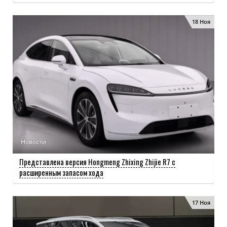
18 Ноя
Новости
Представлена ​​версия Hongmeng Zhixing Zhijie R7 с
расширенным запасом хода
17 Ноя