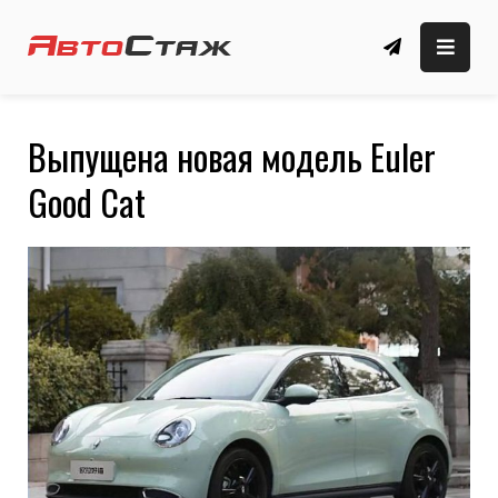
Skip
to
автомобильные новости, обзоры, новые
Автомобильный сайт
content
автомобили
🚗 АвтоСтаж
Выпущена новая модель Euler
Good Cat