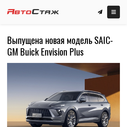
Skip
to
автомобильные новости, обзоры, новые
Автомобильный сайт
content
автомобили
🚗 АвтоСтаж
Выпущена новая модель SAIC-
GM Buick Envision Plus