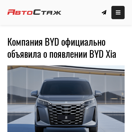
Skip
to
автомобильные новости, обзоры, новые
Автомобильный сайт
content
автомобили
🚗 АвтоСтаж
Компания BYD официально
объявила о появлении BYD Xia