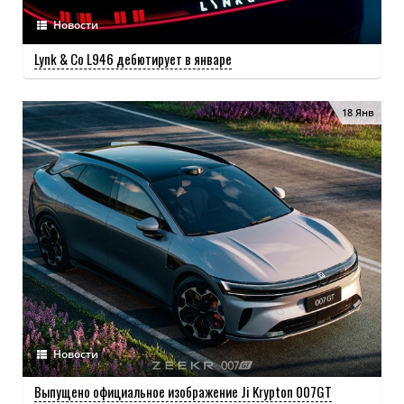
Новости
Lynk & Co L946 дебютирует в январе
18 Янв
Новости
Выпущено официальное изображение Ji Krypton 007GT