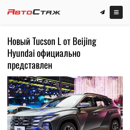
Skip
to
автомобильные новости, обзоры, новые
Автомобильный сайт
content
автомобили
🚗 АвтоСтаж
Новый Tucson L от Beijing
Hyundai официально
представлен