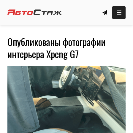
Skip
to
автомобильные новости, обзоры, новые
Автомобильный сайт
content
автомобили
🚗 АвтоСтаж
Опубликованы фотографии
интерьера Xpeng G7