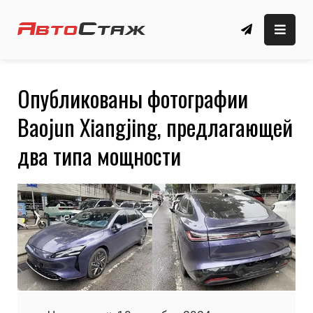
Skip
to
автомобильные новости, обзоры, новые
Автомобильный сайт
content
автомобили
🚗 АвтоСтаж
Опубликованы фотографии
Baojun Xiangjing, предлагающей
два типа мощности