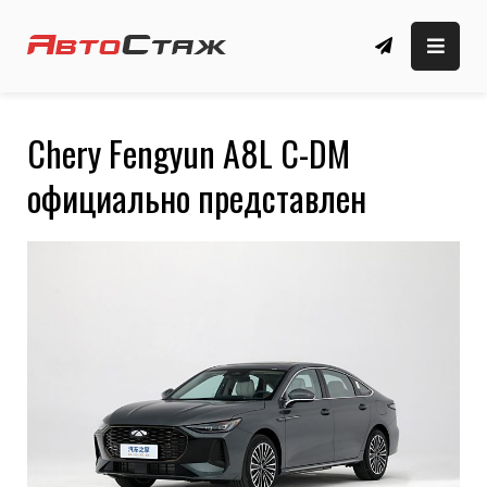
Skip
to
автомобильные новости, обзоры, новые
Автомобильный сайт
content
автомобили
🚗 АвтоСтаж
Chery Fengyun A8L C-DM
официально представлен