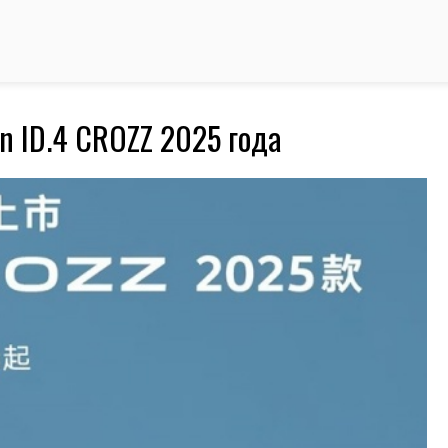
ры, новые автомобили
 сайт 🚗 АвтоСтаж
n ID.4 CROZZ 2025 года