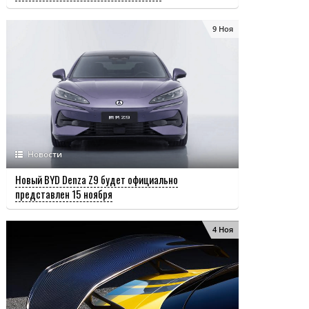
9 Ноя
Новости
Новый BYD Denza Z9 будет официально
представлен 15 ноября
4 Ноя